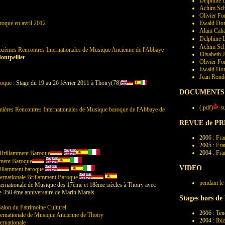
Delphine 
Achim Sch
Olivier Fo
roque en avril 2012
Ewald Don
Alain Cah
Delphine 
Achim Sch
xièmes Rencontres Internationales de Musique Ancienne de l'Abbaye
Elisabeth 
ontpellier
Olivier Fo
Ewald Don
Jean Rond
roque
: Stage du 19 au 26 février 2011 à Thoiry(78)
DOCUMENTS
(.pdf)
su
emières Rencontres Internationales de Musique baroque de l'Abbaye de
REVUE de PR
2006 :
Fra
2005 :
Fra
2004 :
Fra
 Brillamment Baroque
mment Baroque
VIDEO
illamment baroque
ernationale Brillamment Baroque
pendant le 
ernationale de Musique des 17ème et 18ème siècles à Thoiry avec
e 350 ème anniversaire de Marin Marais
Stages hors de 
alon du Patrimoine Culturel
2006 : Ten
ernationale de Musique Ancienne de Thoiry
2004 :
Ibi
ernationale