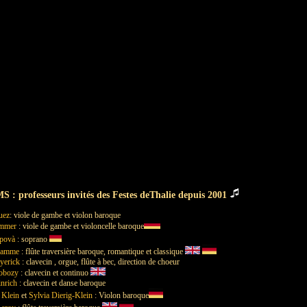
 professeurs invités des Festes deThalie depuis 2001
uez
: viole de gambe et violon baroque
ommer
: viole de gambe et violoncelle baroque
upovà
: soprano
lamme
: flûte traversière baroque, romantique et classique
yerick
: clavecin , orgue, flûte à bec, direction de choeur
obozy
: clavecin et continuo
nrich
: clavecin et danse baroque
Klein
et
Sylvia Dierig-Klein
: Violon baroque