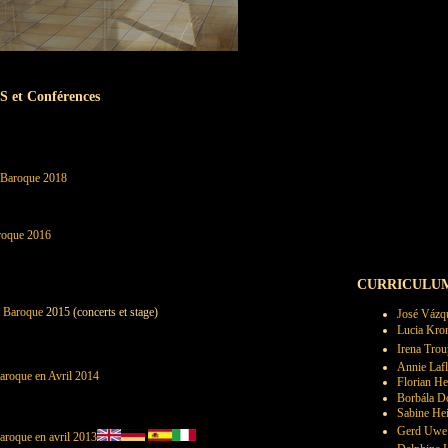
et Conférences
 Baroque 2018
roque 2016
CURRICULUMS :
t Baroque
2015 (concerts et stage)
José Vázq
Lucia Kr
Irena Tro
Annie Laf
aroque en Avril 2014
Florian He
Borbála D
Sabine Hei
Gerd Uwe 
aroque en avril 2013