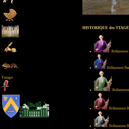
HISTORIQUE des STAGES 
Brillamment
Brillamment Ba
Partager
Brillammen
Brillamment B
Brillamment B