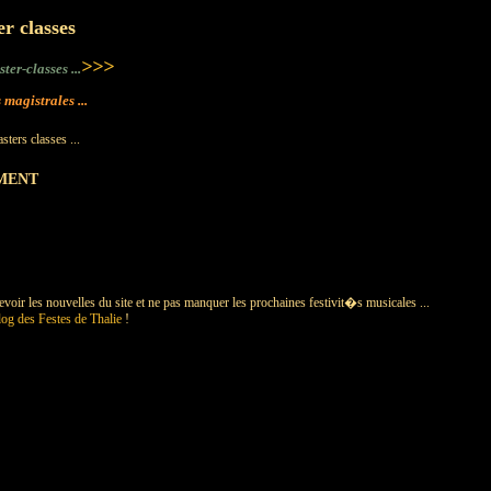
er classes
>>>
er-classes ...
 magistrales ...
ters classes ...
MENT
evoir les nouvelles du site et ne pas manquer les prochaines festivit�s musicales ...
og des Festes de Thalie
!