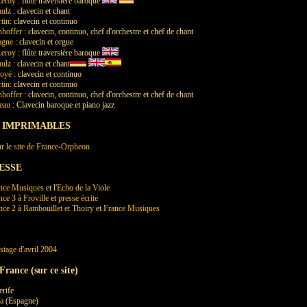
Leroy
: flûte traversière baroque
ulz
: clavecin et chant
rtin
: clavecin et continuo
hoffer
: clavecin, continuo, chef d'orchestre et chef de chant
agne
: clavecin et orgue
Leroy
: flûte traversière baroque
ulz
: clavecin et chant
Joyé
: clavecin et continuo
rtin
: clavecin et continuo
hoffer
: clavecin, continuo, chef d'orchestre et chef de chant
eau
: Clavecin baroque et piano jazz
 IMPRIMABLES
r le site de France-Orpheon
ESSE
nce Musiques
et l'
Echo de la Viole
nce 3 à Froville
et
presse écrite
nce 2 à Rambouillet et Thoiry
et
France Musiques
stage d'avril 2004
France (sur ce site)
erife
za
(Espagne)