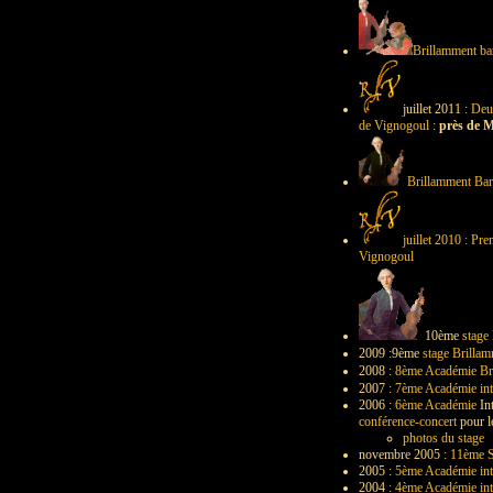
Brillamment ba
juillet 2011 :
Deu
de Vignogoul
:
près de M
Brillamment Ba
juillet 2010 : Pr
Vignogoul
10ème
stage
2009 :9ème
stage Brilla
2008 :
8ème Académie Br
2007 :
7ème Académie int
2006 :
6ème Académie
Int
conférence-concert
pour l
photos du stage
novembre 2005 :
11ème S
2005 :
5ème Académie int
2004 :
4ème Académie int