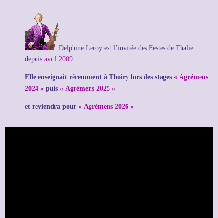
Delphine Leroy est l’i
nvitée des Festes de Thalie
depuis
avril 2009
Elle enseignait récemment à Thoiry lors des stages
« Agrémens
2024 »
puis
« Agrémens 2025 »
et reviendra pour
« Agrémens 2026 »