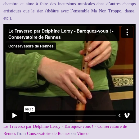
chambre et aime à faire des incursions musicales dans d’autres champs
artistiques que le sien (théâtre avec l’ensemble Ma Non Troppo, danse,
etc.).
Le Traverso par Delphine Leroy - Baroquez-vous ! - Conservatoire de
Rennes
from
Conservatoire de Rennes
on
Vimeo
.