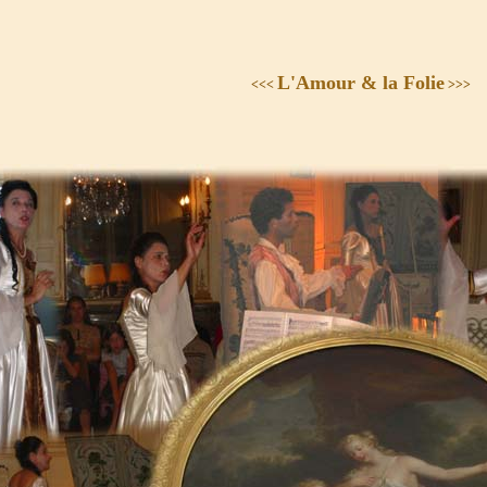
L'Amour & la Folie
<<<
>>>