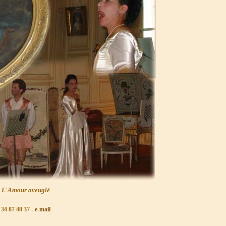
: L'Amour aveuglé
1 34 87 48 37 -
e-mail