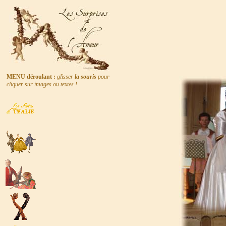
MENU déroulant :
glisser
la souris
pour
cliquer sur images ou textes !