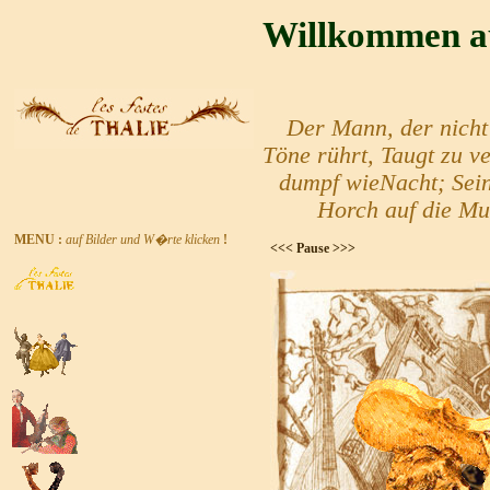
Willkommen au
Der Mann, der nicht 
Töne rührt,
Taugt zu v
dumpf wieNacht;
Sei
Horch auf die Mu
MENU :
auf Bilder und W�rte klicken
!
<<<
Pause
>>>